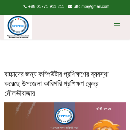
+88 01771-911 211
uttc.mb@gmail.com
Toggle
navigat
বাচ্চাদের জন্য কম্পিউটার প্রশিক্ষণের ব্যবস্থা
করেছে উপজেলা কারিগরি প্রশিক্ষণ কেন্দ্র
মৌলভীবাজার