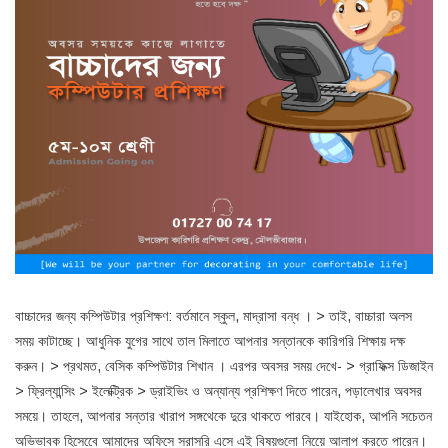
বাচ্চাদের জন্য কম্পিউটার প্রশিক্ষণ: বর্তমানে স্কুল, মাদ্রাসা বন্ধ । > তাই, বাচ্চারা অলস
সময় কাটাচ্ছে। আধুনিক যুগের সাথে তাল মিলাতে আপনার সন্তানকে কারিগরি শিক্ষায় দক্ষ
করুন। > প্রথমত, বেসিক কম্পিউটার শিখান । এরপর অবসর সময় দেখে- > গ্রাফিক্স ডিজাইন
> ফ্রিল্যান্সিং > ইলেক্ট্রিক > ড্রাইভিং ও অন্যান্য প্রশিক্ষণ দিতে পারেন, পড়ালেখার অবসর
সময়ে। তাহলে, আপনার সন্তার খারাপ সঙ্গথেকে দুরে থাকতে পারবে। যাইহোক, আপনি সচেতন
অভিভাবক হিসেবেে আমাদের অফিসে সরাসরি এসে এই বিষয়গুলো নিয়েে আলাপ করতে পারেন।