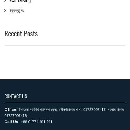
Car Driving
ফ্রিল্যান্সিং
Recent Posts
CONTACT US
Office:
উপজেলা কারিগরি ‍প্রশিক্ষণ কেন্দ্র, মৌলভীবাজার শাখা: 01727007417, সরকার বাজার:
01727007418.
Call Us:
+88 01771-911 211